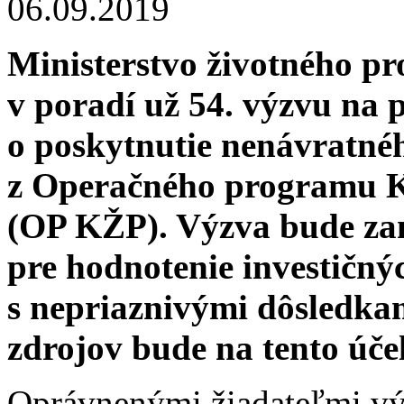
06.09.2019
Ministerstvo životného pr
v poradí už 54. výzvu na 
o poskytnutie nenávratné
z Operačného programu Kv
(OP KŽP). Výzva bude za
pre hodnotenie investičný
s nepriaznivými dôsledka
zdrojov bude na tento účel
Oprávnenými žiadateľmi vý