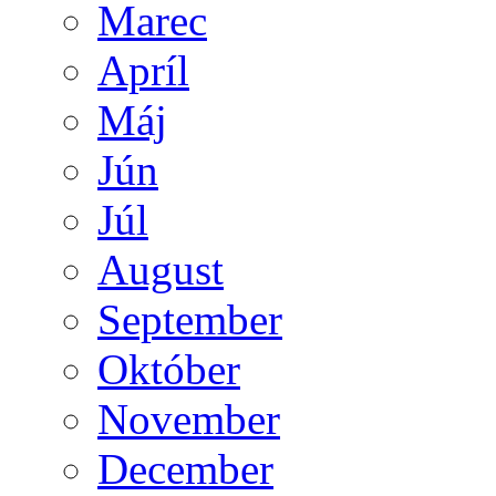
Marec
Apríl
Máj
Jún
Júl
August
September
Október
November
December