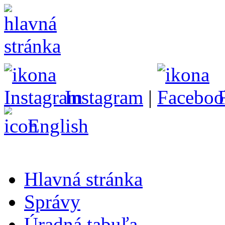
Instagram
|
English
Hlavná stránka
Správy
Úradná tabuľa