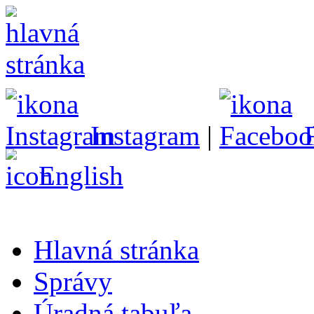
Instagram
|
English
Hlavná stránka
Správy
Úradná tabuľa