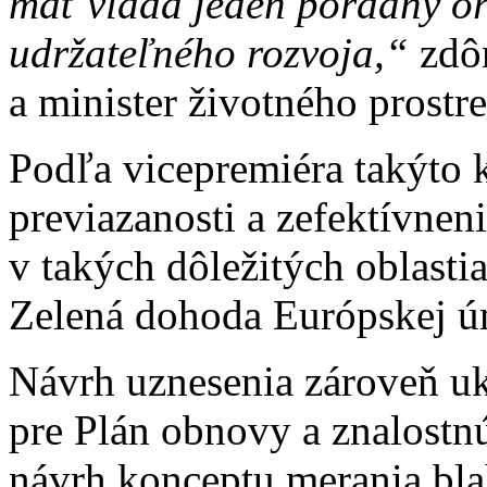
mať vláda jeden poradný or
udržateľného rozvoja,“
zdôr
a minister životného prostr
Podľa vicepremiéra takýto k
previazanosti a zefektívnen
v takých dôležitých oblasti
Zelená dohoda Európskej ún
Návrh uznesenia zároveň u
pre Plán obnovy a znalost
návrh konceptu merania bla