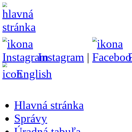
Instagram
|
English
Hlavná stránka
Správy
Úradná tabuľa