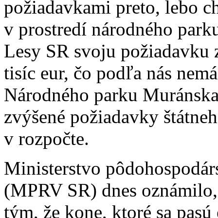
požiadavkami preto, lebo c
v prostredí národného park
Lesy SR svoju požiadavku z
tisíc eur, čo podľa nás nem
Národného parku Muránska
zvýšené požiadavky štátneh
v rozpočte.
Ministerstvo pôdohospodárs
(MPRV SR) dnes oznámilo, 
tým, že kone, ktoré sa pasú