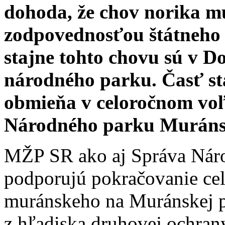
dohoda, že chov norika mu
zodpovednosťou štátneho
stajne tohto chovu sú v D
národného parku. Časť stá
obmieňa v celoročnom vo
Národného parku Muráns
MŽP SR ako aj Správa Nár
podporujú pokračovanie ce
muránskeho na Muránskej pla
z hľadiska druhovej ochrany