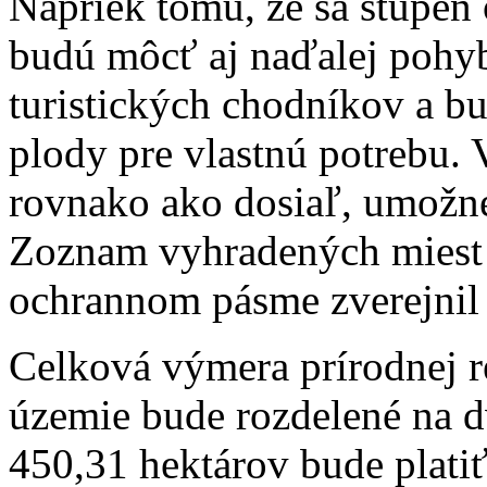
Napriek tomu, že sa stupeň 
budú môcť aj naďalej pohy
turistických chodníkov a bu
plody pre vlastnú potrebu. 
rovnako ako dosiaľ, umožne
Zoznam vyhradených miest v 
ochrannom pásme zverejnil 
Celková výmera prírodnej re
územie bude rozdelené na d
450,31 hektárov bude platiť 