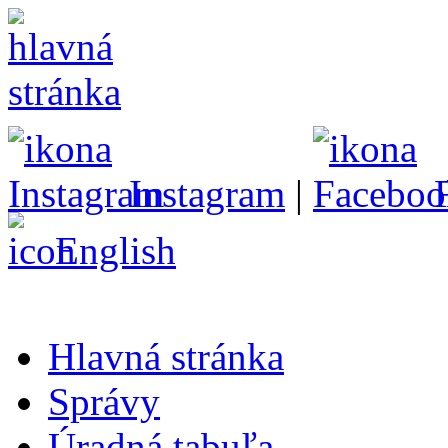
Instagram
|
English
Hlavná stránka
Správy
Úradná tabuľa