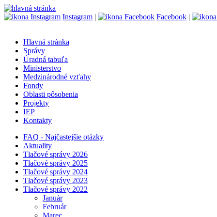
Instagram
|
Facebook
|
Hlavná stránka
Správy
Úradná tabuľa
Ministerstvo
Medzinárodné vzťahy
Fondy
Oblasti pôsobenia
Projekty
IEP
Kontakty
FAQ - Najčastejšie otázky
Aktuality
Tlačové správy 2026
Tlačové správy 2025
Tlačové správy 2024
Tlačové správy 2023
Tlačové správy 2022
Január
Február
Marec