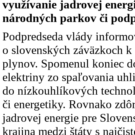
využívanie jadrovej energi
národných parkov či pod
Podpredseda vlády informo
o slovenských záväzkoch k 
plynov. Spomenul koniec do
elektriny zo spaľovania uhli
do nízkouhlíkových technol
či energetiky. Rovnako zdô
jadrovej energie pre Slove
krajina medzi štáty s najčis