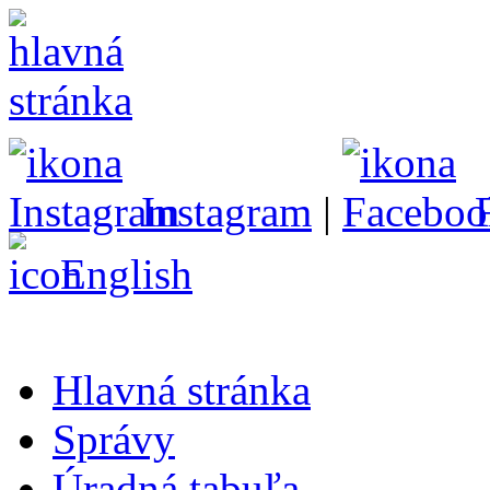
Instagram
|
English
Hlavná stránka
Správy
Úradná tabuľa