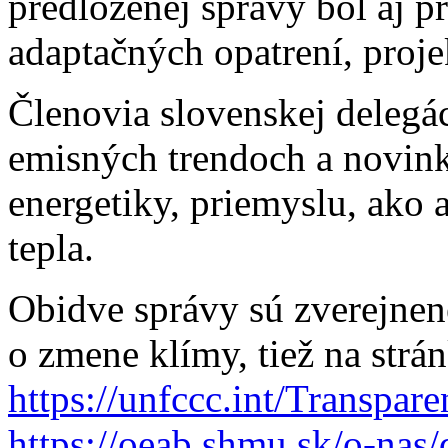
predloženej správy bol aj p
adaptačných opatrení, proj
Členovia slovenskej delegác
emisných trendoch a novink
energetiky, priemyslu, ako
tepla.
Obidve správy sú zverejne
o zmene klímy, tiež na strá
https://unfccc.int/Transpar
https://oeab.shmu.sk/o-nas