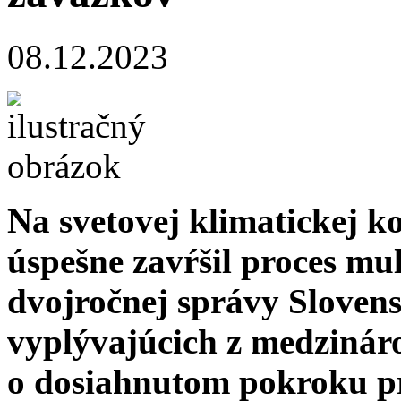
08.12.2023
Na svetovej klimatickej k
úspešne zavŕšil proces mul
dvojročnej správy Sloven
vyplývajúcich z medziná
o dosiahnutom pokroku pre