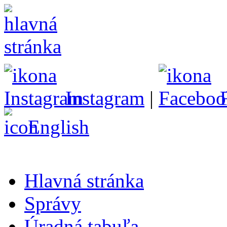
Instagram
|
English
Hlavná stránka
Správy
Úradná tabuľa