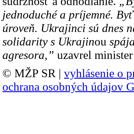
súdržnosť a odhodlanie.
„By
jednoduché a príjemné. By
úroveň. Ukrajinci sú dnes 
solidarity s Ukrajin
ou
spája
agresora,”
uzavrel minister
© MŽP SR |
vyhlásenie o p
ochrana osobných údajov