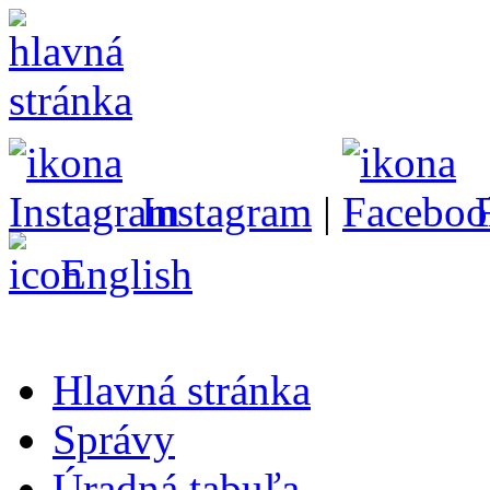
Instagram
|
English
Hlavná stránka
Správy
Úradná tabuľa