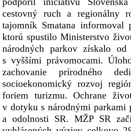
podporil iniciatívu Slovensk
cestovný ruch a regionálny r
tajomník Smatana informoval p
ktorú spustilo Ministerstvo ži
národných parkov získalo od 
s vyššími právomocami. Úloho
zachovanie prírodného de
socioekonomický rozvoj regi
foriem turizmu. Ochrane živo
v dotyku s národnými parkami 
a odolnosti SR. MŽP SR zač
vyhlásených výziev celkovo 28