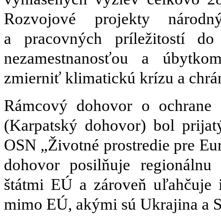
Rozvojové projekty národn
a pracovných príležitostí d
nezamestnanosťou a úbytkom
zmierniť klimatickú krízu a chrá
Rámcový dohovor o ochrane a
(Karpatský dohovor) bol prijat
OSN „Životné prostredie pre Eu
dohovor posilňuje regionálnu
štátmi EÚ a zároveň uľahčuje i
mimo EÚ, akými sú Ukrajina a S