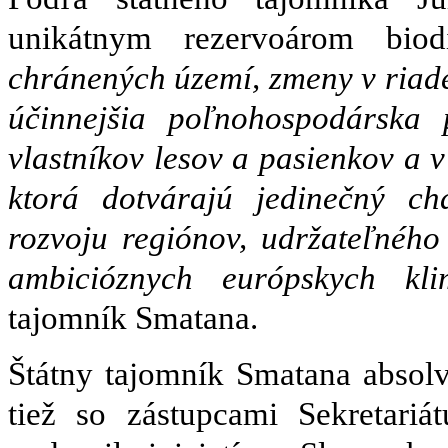
unikátnym rezervoárom bio
chránených území, zmeny v riade
účinnejšia poľnohospodárska p
vlastníkov lesov a pasienkov a 
ktorá dotvárajú jedinečný ch
rozvoju regiónov, udržateľného
ambicióznych európskych klim
tajomník Smatana.
Štátny tajomník Smatana absolvo
tiež so zástupcami Sekretariá