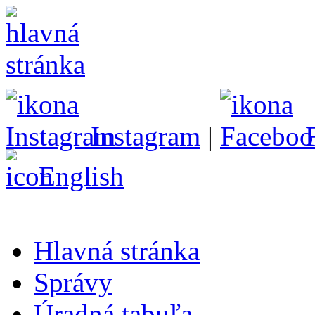
Instagram
|
English
Hlavná stránka
Správy
Úradná tabuľa