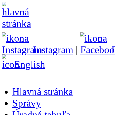
Instagram
|
English
Hlavná stránka
Správy
Úradná tabuľa