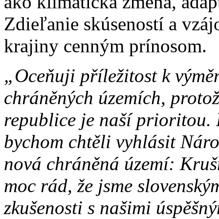
ako klimatická zmena, adap
Zdieľanie skúseností a vzá
krajiny cenným prínosom.
„Oceňuji příležitost k vým
chráněných územích, protože
republice je naší prioritou
bychom chtěli vyhlásit Náro
nová chráněná území: Kruš
moc rád, že jsme slovenský
zkušenosti s našimi úspěš