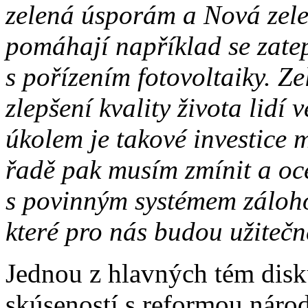
zelená úsporám a Nová zele
pomáhají například se zat
s pořízením fotovoltaiky. Zel
zlepšení kvality života lidí
úkolem je takové investice
řadě pak musím zmínit a oce
s povinným systémem záloho
které pro nás budou užitečn
Jednou z hlavných tém disku
skúseností s reformou náro