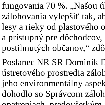
fungovania 70 %. „Našou ú
zálohovania vylepšiť tak, ab
lesy a rieky od plastového o
a prístupný pre dôchodcov,
postihnutých občanov,“ zdô
Poslanec NR SR Dominik Dr
ústretového prostredia zálo
jeho environmentálny aspekt
dohodlo so Správcom záloh
opatreniach, predovšetkým 