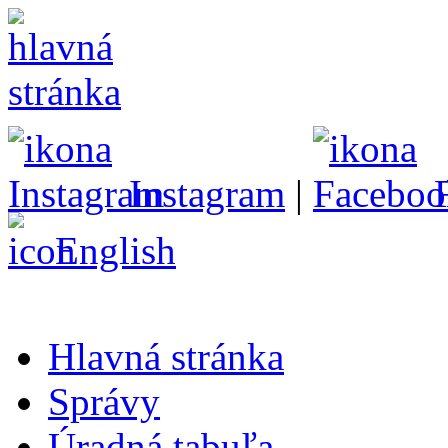
Instagram
|
English
Hlavná stránka
Správy
Úradná tabuľa