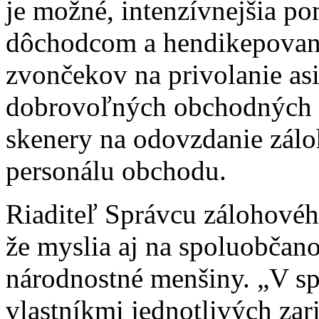
je možné, intenzívnejšia 
dôchodcom a hendikepovan
zvončekov na privolanie asis
dobrovoľných obchodných p
skenery na odovzdanie zál
personálu obchodu.
Riaditeľ Správcu zálohovéh
že myslia aj na spoluobčan
národnostné menšiny. „V sp
vlastníkmi jednotlivých zar