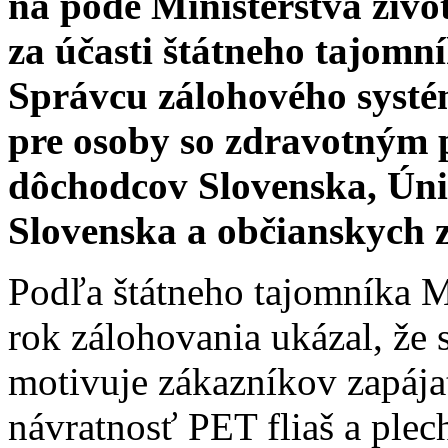
na pôde Ministerstva živ
za účasti štátneho tajom
Správcu zálohového syst
pre osoby so zdravotným 
dôchodcov Slovenska, Úni
Slovenska a občianskych 
Podľa štátneho tajomníka 
rok zálohovania ukázal, že
motivuje zákazníkov zapája
návratnosť PET fliaš a ple