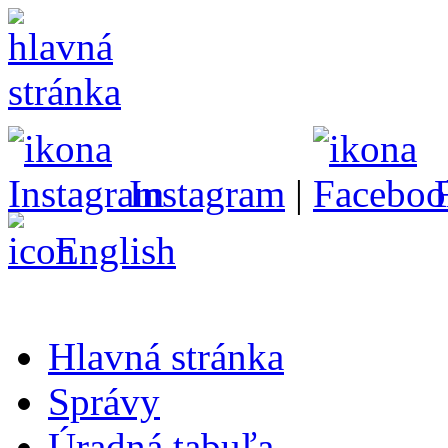
Instagram
|
English
Hlavná stránka
Správy
Úradná tabuľa