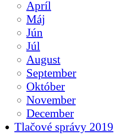
Apríl
Máj
Jún
Júl
August
September
Október
November
December
Tlačové správy 2019