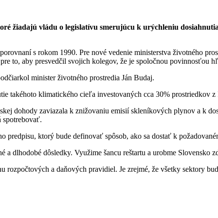
ktoré žiadajú vládu o legislatívu smerujúcu k urýchleniu dosiahnut
rovnaní s rokom 1990. Pre nové vedenie ministerstva životného prostre
o pre to, aby presvedčil svojich kolegov, že je spoločnou povinnosťou 
čiarkol minister životného prostredia Ján Budaj.
e takéhoto klimatického cieľa investovaných cca 30% prostriedkov z 
žskej dohody zaviazala k znižovaniu emisií skleníkových plynov a k dos
á spotrebovať.
ho predpisu, ktorý bude definovať spôsob, ako sa dostať k požadované
žné a dlhodobé dôsledky. Využime šancu reštartu a urobme Slovensko zdr
ozpočtových a daňových pravidiel. Je zrejmé, že všetky sektory budú 