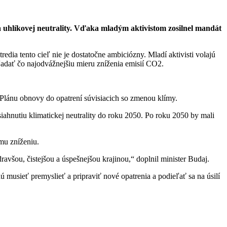
ia uhlíkovej neutrality. Vďaka mladým aktivistom zosilnel mandát
dia tento cieľ nie je dostatočne ambiciózny. Mladí aktivisti volajú
hľadať čo najodvážnejšiu mieru zníženia emisií CO2.
Plánu obnovy do opatrení súvisiacich so zmenou klímy.
iahnutiu klimatickej neutrality do roku 2050. Po roku 2050 by mali
mu zníženiu.
avšou, čistejšou a úspešnejšou krajinou,“ doplnil minister Budaj.
musieť premyslieť a pripraviť nové opatrenia a podieľať sa na úsilí