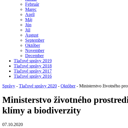
Február
Marec
Apríl
Máj
Jún
Júl
August
September
Október
November
December
Tlačové správy 2019
Tlačové správy 2018
Tlačové správy 2017
Tlačové správy 2016
Správy
-
Tlačové správy 2020
-
Október
- Ministerstvo životného pros
Ministerstvo životného prostredi
klímy a biodiverzity
07.10.2020