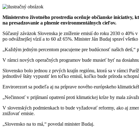
Ministerstvo životného prostredia oceňuje občianske iniciatívy, 
na presadzovanie a plnenie environmentálnych cieľov.
Súčasný záväzok Slovenska je zníženie emisií do roku 2030 o 40% v po
po odvážnejšej vízií a to 60 až 65%. Minister Ján Budaj spraví všetk
„Každým jedným percentom pracujeme pre budúcnosť našich detí,“ pod
V rámci nových operačných programov bude musieť byť na dosiahnuti
Slovensko bolo jednou z prvých krajín regiónu, ktorá sa v rámci Parí
jednotlivé štáty vypustiť len toľko emisií, koľko bude príroda schopn
Envirorezort sa podieľa aj na príprave nového európskeho klimatické
„Nečinnosť v prijímaní opatrení proti klimatickej kríze by mala záva
V slovenských podmienkach to bude vyžadovať reformy, ako aj zmenu r
znižovať emisie.
„Slovensko na to má,“ povedal minister Budaj.