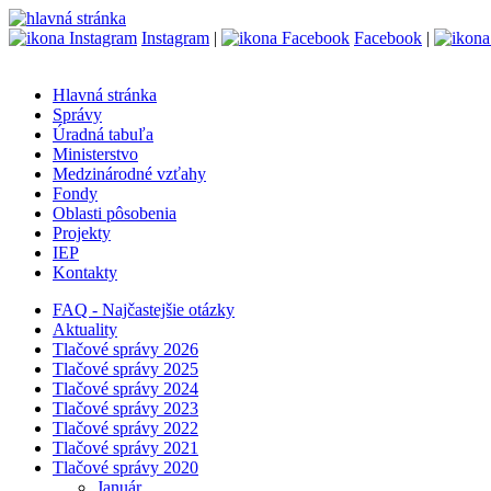
Instagram
|
Facebook
|
Hlavná stránka
Správy
Úradná tabuľa
Ministerstvo
Medzinárodné vzťahy
Fondy
Oblasti pôsobenia
Projekty
IEP
Kontakty
FAQ - Najčastejšie otázky
Aktuality
Tlačové správy 2026
Tlačové správy 2025
Tlačové správy 2024
Tlačové správy 2023
Tlačové správy 2022
Tlačové správy 2021
Tlačové správy 2020
Január