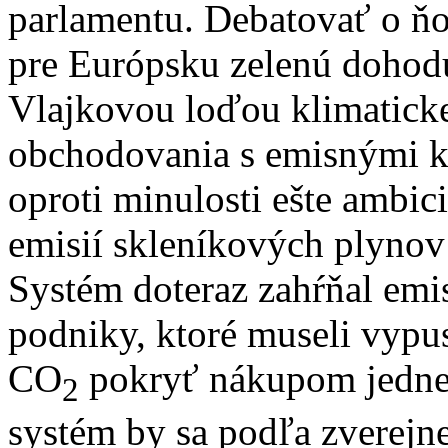
parlamentu. Debatovať o ň
pre Európsku zelenú dohod
Vlajkovou loďou klimaticke
obchodovania s emisnými k
oproti minulosti ešte ambic
emisií skleníkových plyno
Systém doteraz zahŕňal emi
podniky, ktoré museli vypus
CO
pokryť nákupom jednej
2
systém by sa podľa zverejne