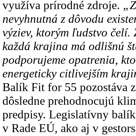
využíva prírodné zdroje.
„Z
nevyhnutná z dôvodu exist
výziev, ktorým ľudstvo čelí
každá krajina má odlišnú št
podporujeme opatrenia, ktor
energeticky citlivejším kraj
Balík Fit for 55 pozostáva z
dôsledne prehodnocujú klim
predpisy. Legislatívny balík
v Rade EÚ, ako aj v gesto