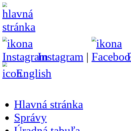
Instagram
|
English
Hlavná stránka
Správy
Úradná tabuľa