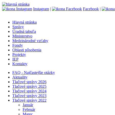
Instagram
|
Facebook
|
Hlavná stránka
Správy
Úradná tabuľa
Ministerstvo
Medzinárodné vzťahy
Fondy
Oblasti pôsobenia
Projekty
IEP
Kontakty
FAQ - Najčastejšie otázky
Aktuality
Tlačové správy 2026
Tlačové správy 2025
Tlačové správy 2024
Tlačové správy 2023
Tlačové správy 2022
Január
Február
Marec