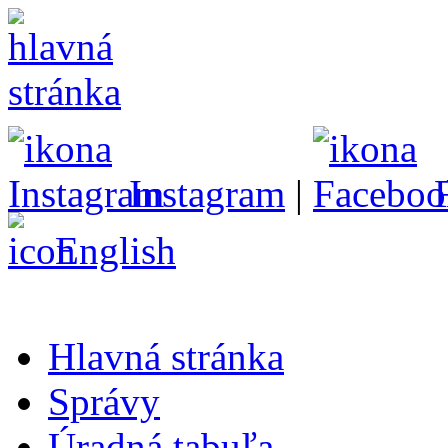
Instagram
|
English
Hlavná stránka
Správy
Úradná tabuľa