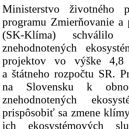
Ministerstvo životného 
programu Zmierňovanie a 
(SK-Klíma) schválil
znehodnotených ekosyst
projektov vo výške 4,8
a štátneho rozpočtu SR. Pr
na Slovensku k obnov
znehodnotených ekosy
prispôsobiť sa zmene klímy
ich ekosystémových sl