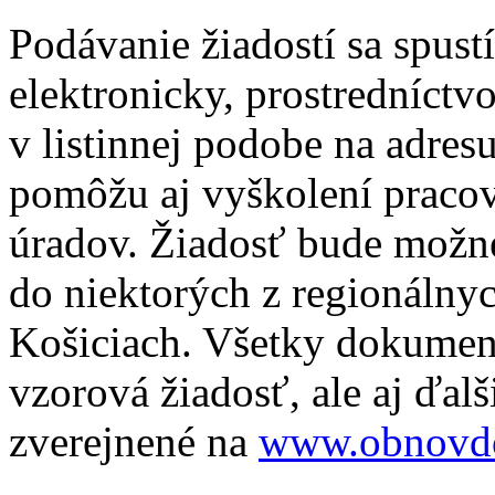
Podávanie žiadostí sa spust
elektronicky, prostredníctv
v listinnej podobe na adre
pomôžu aj vyškolení praco
úradov. Žiadosť bude možné
do niektorých z regionálnyc
Košiciach. Všetky dokument
vzorová žiadosť, ale aj ďalš
zverejnené na
www.obnovd