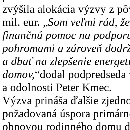
zvýšila alokácia výzvy z p
mil. eur. „
Som veľmi rád, že
finančnú pomoc na podporu 
pohromami a zároveň dodrža
a dbať na zlepšenie energet
domov,
“dodal podpredseda 
a odolnosti Peter Kmec.
Výzva prináša ďalšie zjedn
požadovaná úspora primárne
obnovou rodinného domu do