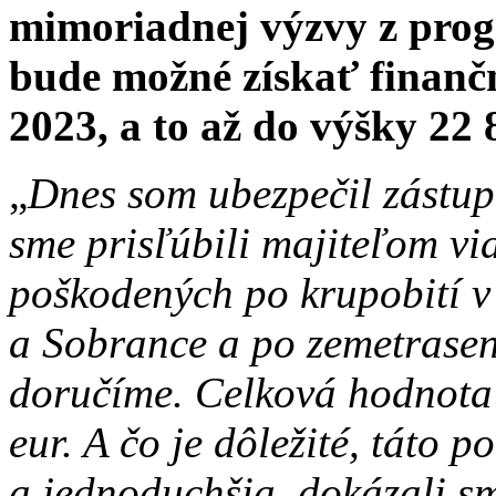
mimoriadnej výzvy z pro
bude možné získať finanč
2023, a to až do výšky 22
„
Dnes som ubezpečil zástup
sme prisľúbili majiteľom vi
poškodených po krupobití v
a Sobrance a po zemetrasení
doručíme. Celková hodnota 
eur. A čo je dôležité, táto 
a jednoduchšia, dokázali sme