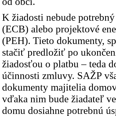
od obcí.
K žiadosti nebude potrebný 
(ECB) alebo projektové en
(PEH). Tieto dokumenty, s
stačiť predložiť po ukonče
žiadosťou o platbu – teda 
účinnosti zmluvy. SAŽP vša
dokumenty majitelia domov 
vďaka nim bude žiadateľ v
domu dosiahne potrebnú ús