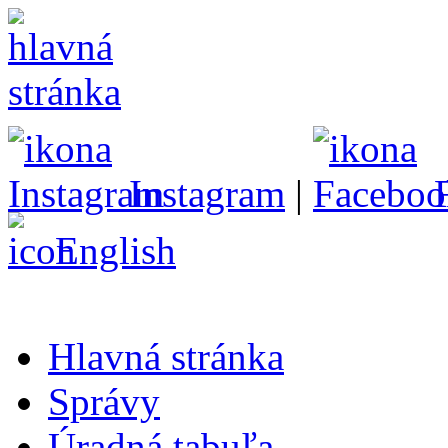
Instagram
|
English
Hlavná stránka
Správy
Úradná tabuľa