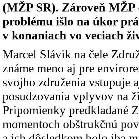
(MŽP SR). Zároveň MŽP od
problému išlo na úkor prá
v konaniach vo veciach ži
Marcel Slávik na čele Zdr
známe meno aj pre envirore
svojho združenia vstupuje a
posudzovania vplyvov na ži
Pripomienky predkladané Z
momentoch obštrukčnú pova
a ich dôsledkom bolo iba m