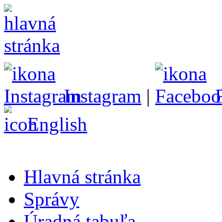
Instagram
|
English
Hlavná stránka
Správy
Úradná tabuľa