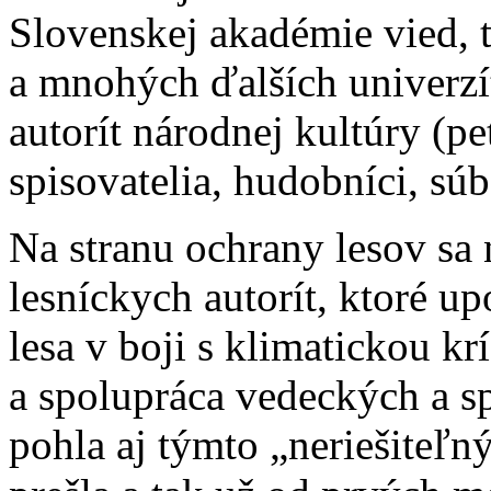
Slovenskej akadémie vied, 
a mnohých ďalších univerzít
autorít národnej kultúry (pe
spisovatelia, hudobníci, sú
Na stranu ochrany lesov sa 
lesníckych autorít, ktoré u
lesa v boji s klimatickou kr
a spolupráca vedeckých a s
pohla aj týmto „neriešiteľ