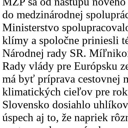
MŽP sa od nástupu nového m
do medzinárodnej spolupráce
Ministerstvo spolupracoval
klímy a spoločne priniesli 
Národnej rady SR. Míľnikom 
Rady vlády pre Európsku ze
má byť príprava cestovnej 
klimatických cieľov pre ro
Slovensko dosiahlo uhlíkov
úspech aj to, že napriek r