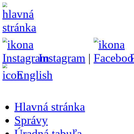
Instagram
|
English
Hlavná stránka
Správy
Úradná tabuľa