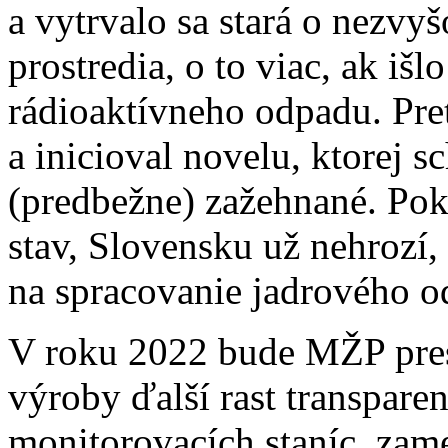
a vytrvalo sa stará o nezvy
prostredia, o to viac, ak išl
rádioaktívneho odpadu. Pret
a inicioval novelu, ktorej 
(predbežne) zažehnané. Pok
stav, Slovensku už nehrozí,
na spracovanie jadrového o
V roku 2022 bude MŽP pres
výroby ďalší rast transparen
monitorovacích staníc, zam