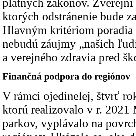
platných zákonov. Zverejní 
ktorých odstránenie bude za
Hlavným kritériom poradia 
nebudú záujmy „našich ľud
a verejného zdravia pred šk
Finančná podpora do regiónov
V rámci ojedinelej, štvrť ro
ktorú realizovalo v r. 202
parkov, vyplávalo na povrc