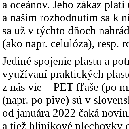
a oceánov. Jeho zákaz platí
a naším rozhodnutím sa k ni
sa už v týchto dňoch nahrá
(ako napr. celulóza), resp. 
Jediné spojenie plastu a pot
využívaní praktických plas
z nás vie – PET fľaše (po m
(napr. po pive) sú v sloven
od januára 2022 čaká novink
a tiež hliníkové plechovky 