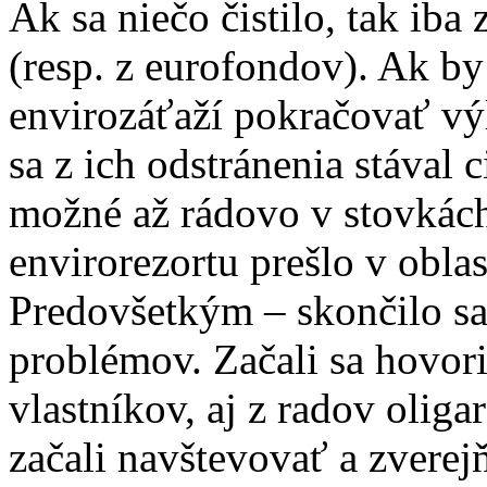
Ak sa niečo čistilo, tak iba
(resp. z eurofondov). Ak by
envirozáťaží pokračovať vý
sa z ich odstránenia stával 
možné až rádovo v stovkác
envirorezortu prešlo v oblas
Predovšetkým – skončilo sa
problémov. Začali sa hovo
vlastníkov, aj z radov olig
začali navštevovať a zverej