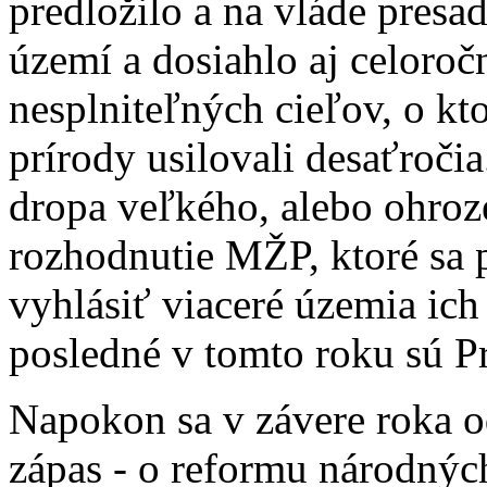
predložilo a na vláde presa
území a dosiahlo aj celoročn
nesplniteľných cieľov, o kt
prírody usilovali desaťroči
dropa veľkého, alebo ohroz
rozhodnutie MŽP, ktoré sa p
vyhlásiť viaceré územia ich
posledné v tomto roku sú P
Napokon sa v závere roka o
zápas - o reformu národnýc