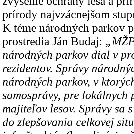
zvýšenie ochrany lesa a prí
prírody najvzácnejšom stup
K téme národných parkov po
prostredia Ján Budaj:
„MŽP 
národných parkov dial v pro
rezidentov. Správy národn
národných parkov, v ktorých
samosprávy, pre lokálnych 
majiteľov lesov. Správy sa 
do zlepšovania celkovej sit