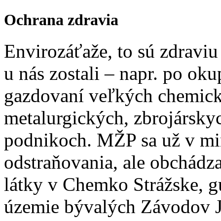
Ochrana zdravia
Envirozáťaže, to sú zdraviu
u nás zostali – napr. po ok
gazdovaní veľkých chemický
metalurgických, zbrojárskyc
podnikoch. MŽP sa už v min
odstraňovania, ale obchádza
látky v Chemko Strážske, g
územie bývalých Závodov J