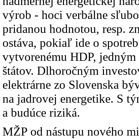
nadmernej energetickej nár
výrob - hoci verbálne sľub
pridanou hodnotou, resp. z
ostáva, pokiaľ ide o spotre
vytvorenému HDP, jedným z
štátov. Dlhoročným investo
elektrárne zo Slovenska býva
na jadrovej energetike. S t
a budúce riziká.
MŽP od nástupu nového min