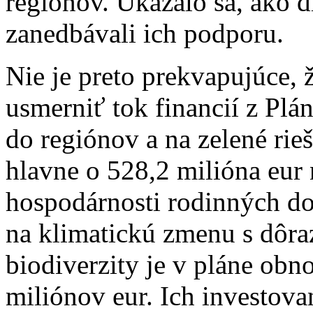
regiónov. Ukázalo sa, ako d
zanedbávali ich podporu.
Nie je preto prekvapujúce,
usmerniť tok financií z Pl
do regiónov a na zelené rie
hlavne o 528,2 milióna eur 
hospodárnosti rodinných do
na klimatickú zmenu s dôra
biodiverzity je v pláne ob
miliónov eur. Ich investov