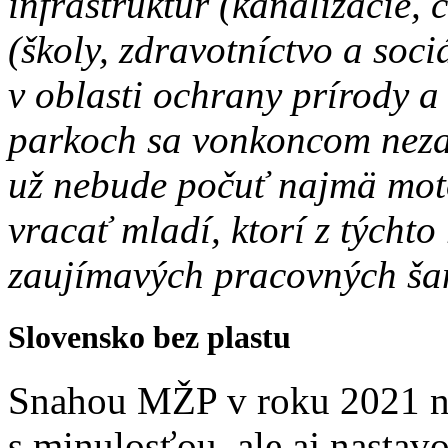
infraštruktúr (kanalizácie, č
(školy, zdravotníctvo a soc
v oblasti ochrany prírody 
parkoch sa vonkoncom nezas
už nebude počuť najmä moto
vracať mladí, ktorí z týchto
zaujímavých pracovných ša
Slovensko bez plastu
Snahou MŽP v roku 2021 ne
s minulosťou, ale aj nastav