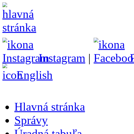
Instagram
|
English
Hlavná stránka
Správy
Úradná tabuľa