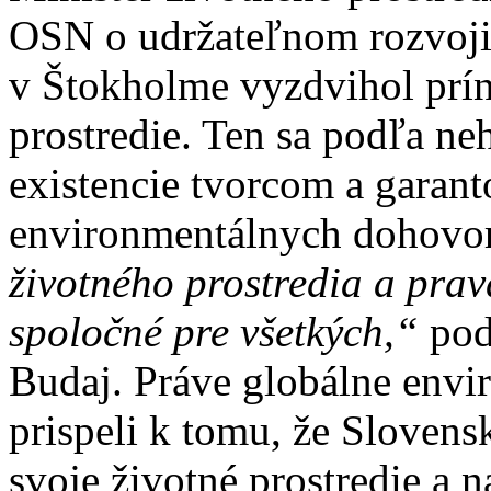
OSN o udržateľnom rozvoji,
v Štokholme vyzdvihol prí
prostredie. Ten sa podľa neh
existencie tvorcom a gara
environmentálnych dohovor
životného prostredia a pra
spoločné pre všetkých,“
pod
Budaj. Práve globálne env
prispeli k tomu, že Sloven
svoje životné prostredie a