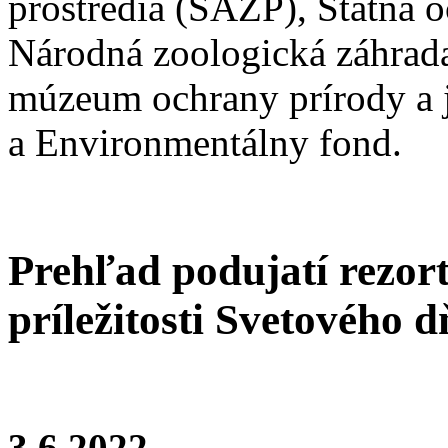
prostredia (SAŽP), Štátna 
Národná zoologická záhrada
múzeum ochrany prírody a 
a Environmentálny fond.
Prehľad podujatí rezor
príležitosti Svetového d
3.6.2022