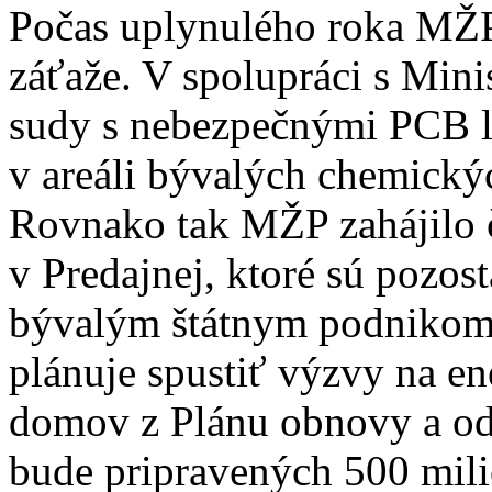
Počas uplynulého roka MŽP 
záťaže. V spolupráci s Mini
sudy s nebezpečnými PCB lá
v areáli bývalých chemick
Rovnako tak MŽP zahájilo 
v Predajnej, ktoré sú pozo
bývalým štátnym podnikom.
plánuje spustiť výzvy na e
domov z Plánu obnovy a odo
bude pripravených 500 mili