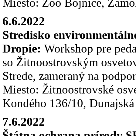
Miesto: Zoo Bojnice, Zámok
6.6.2022
Stredisko environmentál
Dropie:
Workshop pre peda
so Žitnoostrovským osveto
Strede, zameraný na podpor
Miesto: Žitnoostrovské osve
Kondého 136/10, Dunajská 
7.6.2022
Štátna ochrana prírody 