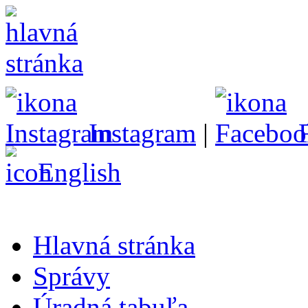
Instagram
|
English
Hlavná stránka
Správy
Úradná tabuľa