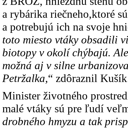
z BROZ, hniezdnu stenu ob
a rybárika riečneho,ktoré s
a potrebujú ich na svoje hni
toto miesto vtáky obsadili 
biotopy v okolí chýbajú. Ale
možná aj v silne urbanizov
Petržalka,
“ zdôraznil Kušík
Minister životného prostred
malé vtáky sú pre ľudí veľ
drobného hmyzu a tak prispi