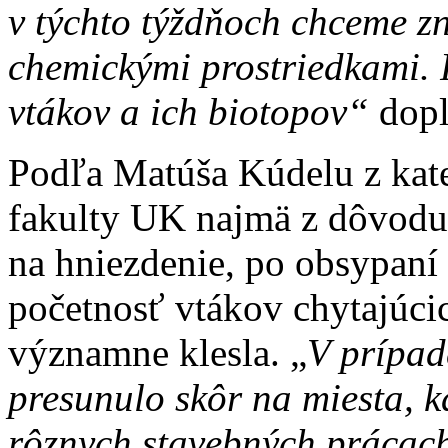
v týchto týždňoch chceme z
chemickými prostriedkami. 
vtákov a ich biotopov
“
dopl
Podľa Matúša Kúdelu z kat
fakulty UK najmä z dôvodu
na hniezdenie, po obsypaní
početnosť vtákov chytajúci
významne klesla. „
V prípad
presunulo skôr na miesta, kd
rôznych stavebných prácach.