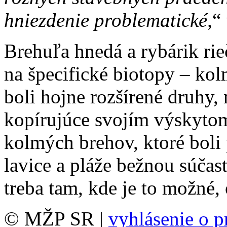
hniezdenie problematické,
“
Brehuľa hnedá a rybárik ri
na špecifické biotopy – kol
boli hojne rozšírené druhy,
kopírujúce svojím výskyto
kolmých brehov, ktoré boli
lavice a pláže bežnou súčas
treba tam, kde je to možné,
© MŽP SR |
vyhlásenie o p