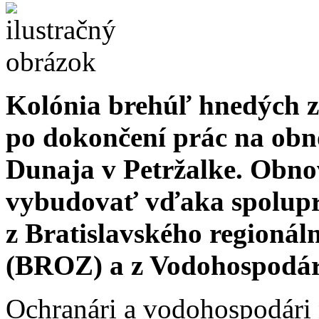
Kolónia brehúľ hnedých z
po dokončení prác na obn
Dunaja v Petržalke. Obno
vybudovať vďaka spolupr
z Bratislavského regioná
(BROZ) a z Vodohospodárs
Ochranári a vodohospodári 