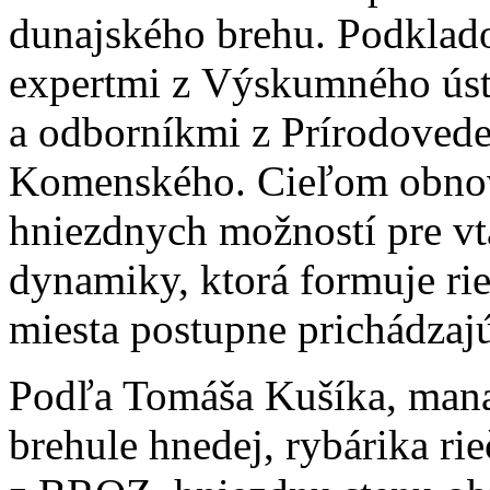
dunajského brehu. Podklad
expertmi z Výskumného ús
a odborníkmi z Prírodovede
Komenského. Cieľom obnov
hniezdnych možností pre v
dynamiky, ktorá formuje rie
miesta postupne prichádzaj
Podľa Tomáša Kušíka, mana
brehule hnedej, rybárika rie