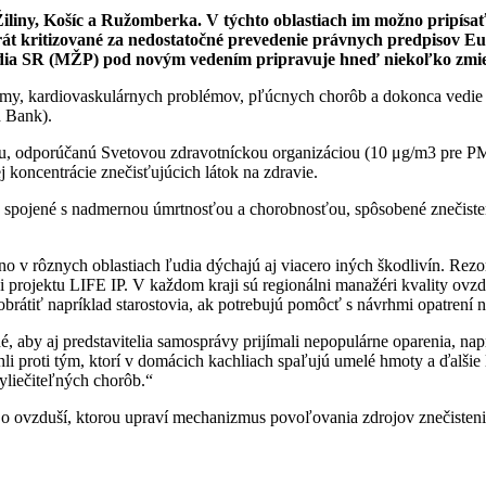
Žiliny, Košíc a Ružomberka. V týchto oblastiach im možno pripísať 
rát kritizované za nedostatočné prevedenie právnych predpisov Eur
redia SR (MŽP) pod novým vedením pripravuje hneď niekoľko zmie
my, kardiovaskulárnych problémov, pľúcnych chorôb a dokonca vedie k p
d Bank).
dnotu, odporúčanú Svetovou zdravotníckou organizáciou (10 μg/m3 pre
 koncentrácie znečisťujúcich látok na zdravie.
 spojené s nadmernou úmrtnosťou a chorobnosťou, spôsobené znečistený
 v rôznych oblastiach ľudia dýchajú aj viacero iných škodlivín. Rezor
i projektu LIFE IP. V každom kraji sú regionálni manažéri kvality ovzd
rátiť napríklad starostovia, ak potrebujú pomôcť s návrhmi opatrení na
bné, aby aj predstavitelia samosprávy prijímali nepopulárne oparenia, 
ahli proti tým, ktorí v domácich kachliach spaľujú umelé hmoty a ďalš
vyliečiteľných chorôb.“
 ovzduší, ktorou upraví mechanizmus povoľovania zdrojov znečistenia 