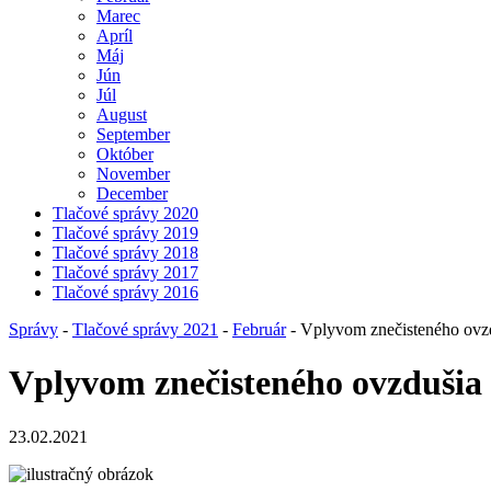
Marec
Apríl
Máj
Jún
Júl
August
September
Október
November
December
Tlačové správy 2020
Tlačové správy 2019
Tlačové správy 2018
Tlačové správy 2017
Tlačové správy 2016
Správy
-
Tlačové správy 2021
-
Február
- Vplyvom znečisteného ovzd
Vplyvom znečisteného ovzdušia
23.02.2021