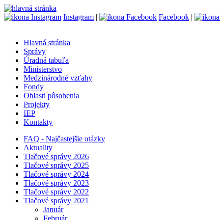
Instagram
|
Facebook
|
Hlavná stránka
Správy
Úradná tabuľa
Ministerstvo
Medzinárodné vzťahy
Fondy
Oblasti pôsobenia
Projekty
IEP
Kontakty
FAQ - Najčastejšie otázky
Aktuality
Tlačové správy 2026
Tlačové správy 2025
Tlačové správy 2024
Tlačové správy 2023
Tlačové správy 2022
Tlačové správy 2021
Január
Február