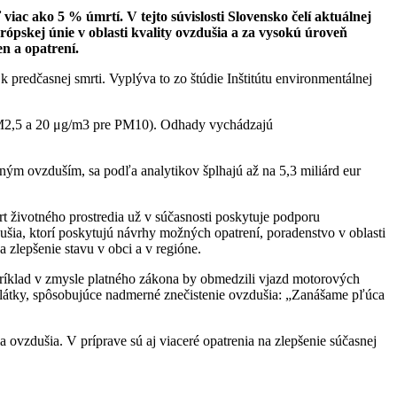
viac ako 5 % úmrtí. V tejto súvislosti Slovensko čelí aktuálnej
ópskej únie v oblasti kvality ovzdušia a za vysokú úroveň
n a opatrení.
redčasnej smrti. Vyplýva to zo štúdie Inštitútu environmentálnej
 PM2,5 a 20 μg/m3 pre PM10). Odhady vychádzajú
m ovzduším, sa podľa analytikov šplhajú až na 5,3 miliárd eur
t životného prostredia už v súčasnosti poskytuje podporu
ušia, ktorí poskytujú návrhy možných opatrení, poradenstvo v oblasti
 zlepšenie stavu v obci a v regióne.
napríklad v zmysle platného zákona by obmedzili vjazd motorových
ie látky, spôsobujúce nadmerné znečistenie ovzdušia: „Zanášame pľúca
ovzdušia. V príprave sú aj viaceré opatrenia na zlepšenie súčasnej