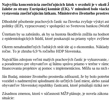
Najvyššia koncentrácia znečisťujúcich látok v ovzduší je v okolí 
žalobe zo strany Európskej komisie (EK). V minulosti bolo viack
vystavenia znečisťujúcim látkam. Ministerstvo životného prost
Dlhodobé pôsobenie prachových častíc na človeka zvyšuje výskyt ast
politiky (IEP), vypracovanej v spolupráci so Svetovou bankou (Worl
Úmrtiam by sa zabránilo, ak by sa hustota škodlivín znížila na ho
z epidemiologických štúdií, ktoré poukazujú na priamy vplyv zvýšenej
Okrem nenahraditeľných ľudských strát ide aj o ekonomiku. Náklady
ročne. To je zhruba 6,9 % ročného HDP Slovenska.
Najväčším zdrojom veľmi malých prachových častíc je vykurovanie, no
a poradenstvo pre obyvateľov aj štátnu správu priamo v teréne v rámc
financovania projektov aj pomoc s implementáciou. Môžu sa na nich ob
Ján Budaj, minister životného prostredia zdôraznil, že by bolo potre
vozidiel s nadmernými splodinami do určitých častí miest, alebo zasi
obyvateľov Slovenskej republiky časticami, ktoré prinášajú riziká ne
Zásadnou zmenou, ktorú v súčasnosti MŽP plánuje, je novela zákona o
situácie: