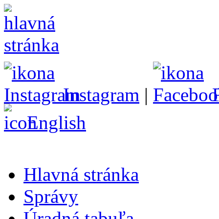
Instagram
|
English
Hlavná stránka
Správy
Úradná tabuľa