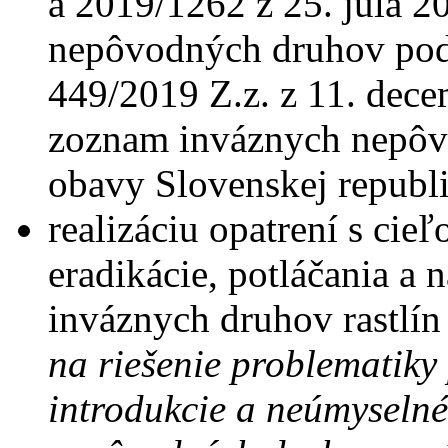
a 2019/1262 z 25. júla 
nepôvodných druhov pod
449/2019 Z.z. z 11. dec
zoznam inváznych nepôv
obavy Slovenskej republi
realizáciu opatrení s ci
eradikácie, potláčania a
inváznych druhov rastlín
na riešenie problematiky
introdukcie a neúmyselné