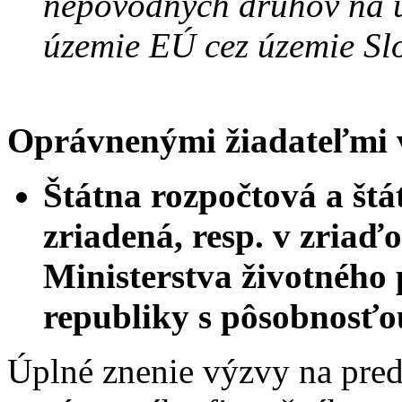
nepôvodných druhov na ú
územie EÚ cez územie Slo
Oprávnenými žiadateľmi v
Štátna rozpočtová a štá
zriadená, resp. v zriaď
Ministerstva životného 
republiky s pôsobnosťou
Úplné znenie výzvy na pred