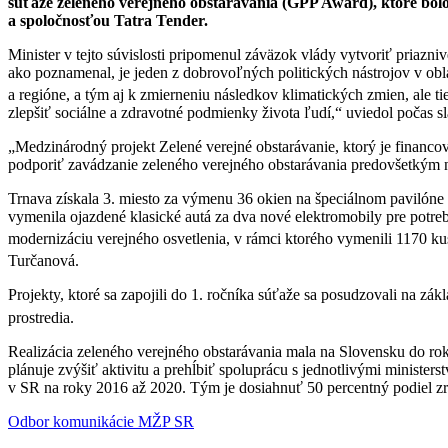
súťaže zeleného verejného obstarávania (GPP Award), ktoré bolo 
a spoločnosťou Tatra Tender.
Minister v tejto súvislosti pripomenul záväzok vlády vytvoriť priazn
ako poznamenal, je jeden z dobrovoľných politických nástrojov v obl
a regióne, a tým aj k zmierneniu následkov klimatických zmien, ale t
zlepšiť sociálne a zdravotné podmienky života ľudí,“ uviedol počas 
„Medzinárodný projekt Zelené verejné obstarávanie, ktorý je financo
podporiť zavádzanie zeleného verejného obstarávania predovšetkým na 
Trnava získala 3. miesto za výmenu 36 okien na špeciálnom pavilóne z
vymenila ojazdené klasické autá za dva nové elektromobily pre potre
modernizáciu verejného osvetlenia, v rámci ktorého vymenili 1170 k
Turčanová.
Projekty, ktoré sa zapojili do 1. ročníka súťaže sa posudzovali na zá
prostredia.
Realizácia zeleného verejného obstarávania mala na Slovensku do rok
plánuje zvýšiť aktivitu a prehĺbiť spoluprácu s jednotlivými ministe
v SR na roky 2016 až 2020. Tým je dosiahnuť 50 percentný podiel z
Odbor komunikácie MŽP SR