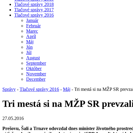
Tlačové správy 2018
Tlačové správy 2017
Tlačové správy 2016
Január
Február
Marec
Apríl
Máj
Jún
Júl
August
September
Október
November
December
Správy
-
Tlačové správy 2016
-
Máj
- Tri mestá si na MŽP SR prevzal
Tri mestá si na MŽP SR prevzali
27.05.2016
Prešovu, Šali a Trnave odovzdal dnes minister životného prostre