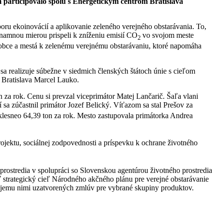
m participovalo spolu s Energetickým centrom Bratislava
poru ekoinovácií a aplikovanie zeleného verejného obstarávania. To,
znamnou mierou prispeli k zníženiu emisií CO
vo svojom meste
2
ie obce a mestá k zelenému verejnému obstarávaniu, ktoré napomáha
sa realizuje súbežne v siedmich členských štátoch únie s cieľom
a Bratislava Marcel Lauko.
n za rok. Cenu si prevzal viceprimátor Matej Lančarič. Šaľa vlani
sa zúčastnil primátor Jozef Belický. Víťazom sa stal Prešov za
lesneo 64,39 ton za rok. Mesto zastupovala primátorka Andrea
projektu, sociálnej zodpovednosti a príspevku k ochrane životného
prostredia v spolupráci so Slovenskou agentúrou životného prostredia
ť strategický cieľ Národného akčného plánu pre verejné obstarávanie
bjemu nimi uzatvorených zmlúv pre vybrané skupiny produktov.