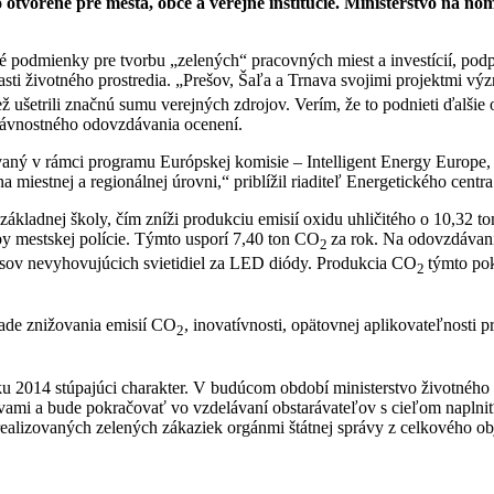
otvorené pre mestá, obce a verejné inštitúcie. Ministerstvo na ňo
ivé podmienky pre tvorbu „zelených“ pracovných miest a investícií, pod
asti životného prostredia. „Prešov, Šaľa a Trnava svojimi projektmi vý
iež ušetrili značnú sumu verejných zdrojov. Verím, že to podnieti ďalš
slávnostného odovzdávania ocenení.
vaný v rámci programu Európskej komisie – Intelligent Energy Europe, 
miestnej a regionálnej úrovni,“ priblížil riaditeľ Energetického centr
ákladnej školy, čím zníži produkciu emisií oxidu uhličitého o 10,32 to
by mestskej polície. Týmto usporí 7,40 ton CO
za rok. Na odovzdávaní 
2
usov nevyhovujúcich svietidiel za LED diódy. Produkcia CO
týmto pok
2
klade znižovania emisií CO
, inovatívnosti, opätovnej aplikovateľnosti 
2
u 2014 stúpajúci charakter. V budúcom období ministerstvo životného 
rstvami a bude pokračovať vo vzdelávaní obstarávateľov s cieľom naplni
realizovaných zelených zákaziek orgánmi štátnej správy z celkového o