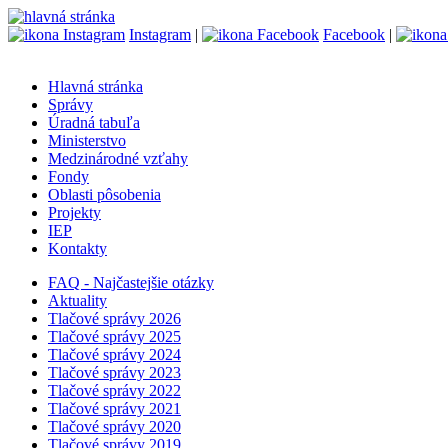
Instagram
|
Facebook
|
Hlavná stránka
Správy
Úradná tabuľa
Ministerstvo
Medzinárodné vzťahy
Fondy
Oblasti pôsobenia
Projekty
IEP
Kontakty
FAQ - Najčastejšie otázky
Aktuality
Tlačové správy 2026
Tlačové správy 2025
Tlačové správy 2024
Tlačové správy 2023
Tlačové správy 2022
Tlačové správy 2021
Tlačové správy 2020
Tlačové správy 2019