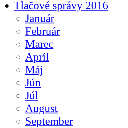
Tlačové správy 2016
Január
Február
Marec
Apríl
Máj
Jún
Júl
August
September