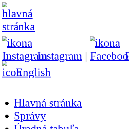
Instagram
|
English
Hlavná stránka
Správy
Úradná tabuľa