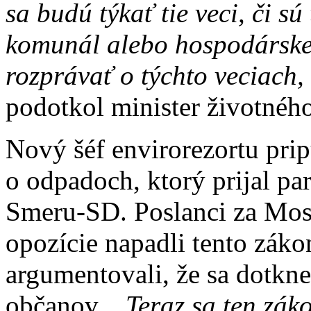
sa budú týkať tie veci, či s
komunál alebo hospodárske
rozprávať o týchto veciach,
podotkol minister životného
Nový šéf envirorezortu pr
o odpadoch, ktorý prijal p
Smeru-SD. Poslanci za Most
opozície napadli tento zák
argumentovali, že sa dotkn
občanov.
„Teraz sa ten zák