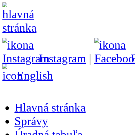
Instagram
|
English
Hlavná stránka
Správy
Úradná tabuľa