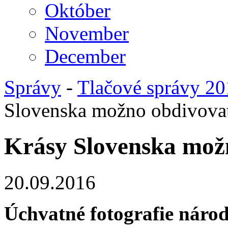
Október
November
December
Správy
-
Tlačové správy 2
Slovenska možno obdivovať
Krásy Slovenska možn
20.09.2016
Úchvatné fotografie náro