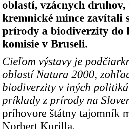
oblastí, vzácnych druhov,
kremnické mince zavítali 
prírody a biodiverzity do
komisie v Bruseli.
Cieľom výstavy je podčiark
oblastí Natura 2000, zohľ
biodiverzity v iných politi
príklady z prírody na Slove
príhovore štátny tajomník m
Norbert Kurilla.