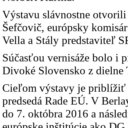
Výstavu slávnostne otvoril
Šefčovič, európsky komisár
Vella a Stály predstaviteľ S
Súčasťou vernisáže bolo i
Divoké Slovensko z dielne
Cieľom výstavy je priblížiť
predsedá Rade EÚ. V Berla
do 7. októbra 2016 a násled
európske inštitúcie ako DG