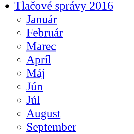
Tlačové správy 2016
Január
Február
Marec
Apríl
Máj
Jún
Júl
August
September