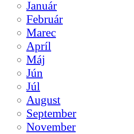
Január
Február
Marec
Apríl
Máj
Jún
Júl
August
September
November