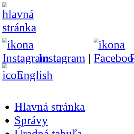
Instagram
|
English
Hlavná stránka
Správy
Úradná tabuľa