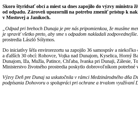
Skoro štyridsať obcí a miest sa dnes zapojilo do výzvy ministra
od odpadu. Zároveň upozornili na potrebu zmeniť prístup k nakl
v Mostovej a Janíkoch.
„Odpad pri brehoch Dunaja je pre nás pripomienkou, že musíme meniť s
je spraviť všetko preto, aby sme s odpadom nakladali zodpovednejši
prostredia László Sólymos.
Do iniciatívy šéfa envirorezortu sa zapojilo 36 samospráv a niekoľk
a ďalších 30 obcí: Rohovce, Vojka nad Dunajom, Kyselica, Horný B
Dunajom, Iža, Mužla, Patince, Chľaba, Ivanka pri Dunaji, Zálesie, 
Ministerstvo životného prostredia poskytlo dobrovoľníkom potrebné
Výzvy Deň pre Dunaj sa uskutočnila v rámci Medzinárodného dňa Duna
podpísania Dohovoru o spolupráci pri ochrane a trvalom využívaní D