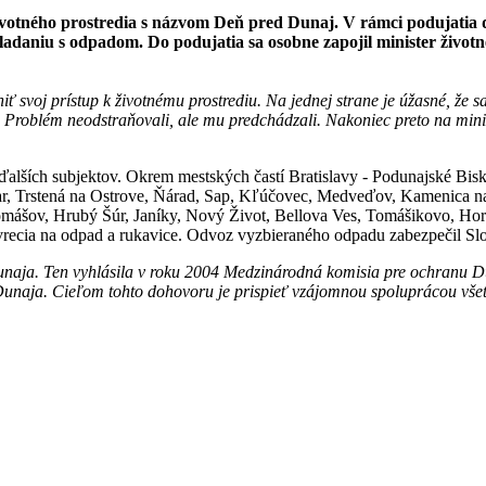
 životného prostredia s názvom Deň pred Dunaj. V rámci podujatia 
adaniu s odpadom. Do podujatia sa osobne zapojil minister životn
voj prístup k životnému prostrediu. Na jednej strane je úžasné, že sa d
e. Problém neodstraňovali, ale mu predchádzali. Nakoniec preto na min
o ďalších subjektov. Okrem mestských častí Bratislavy - Podunajské B
ar, Trstená na Ostrove, Ňárad, Sap, Kľúčovec, Medveďov, Kamenica 
Tomášov, Hrubý Šúr, Janíky, Nový Život, Bellova Ves, Tomášikovo, Horn
 vrecia na odpad a rukavice. Odvoz vyzbieraného odpadu zabezpečil S
ja. Ten vyhlásila v roku 2004 Medzinárodná komisia pre ochranu Duna
unaja. Cieľom tohto dohovoru je prispieť vzájomnou spoluprácou všetk