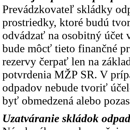
Prevádzkovateľ skládky od
prostriedky, ktoré budú tvo
odvádzať na osobitný účet v
bude môcť tieto finančné pr
rezervy čerpať len na zákla
potvrdenia MŽP SR. V príp
odpadov nebude tvoriť úče
byť obmedzená alebo pozas
Uzatváranie skládok odpa