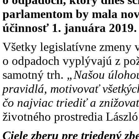
parlamentom by mala nov
účinnosť 1. januára 2019.
Všetky legislatívne zmeny
o odpadoch vyplývajú z poži
samotný trh.
„Našou úlohou 
pravidlá, motivovať všetký
čo najviac triediť a znižova
životného prostredia Lászl
Ciele zberu pre triedený z