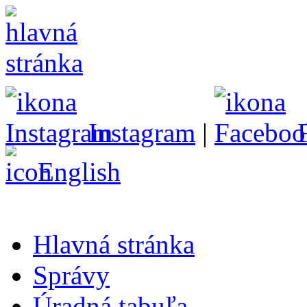
Instagram
|
English
Hlavná stránka
Správy
Úradná tabuľa