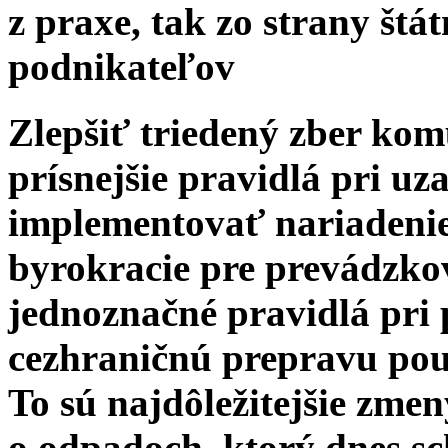
z praxe, tak zo strany štát
podnikateľov
Zlepšiť triedený zber ko
prísnejšie pravidlá pri u
implementovať nariadenie o
byrokracie pre prevádzko
jednoznačné pravidlá pri 
cezhraničnú prepravu pou
To sú najdôležitejšie zme
o odpadoch, ktorý dnes sc