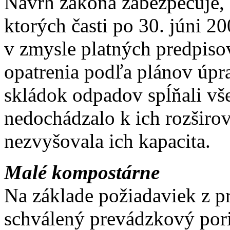
Návrh zákona zabezpečuje, 
ktorých časti po 30. júni 2
v zmysle platných predpiso
opatrenia podľa plánov úpra
skládok odpadov spĺňali vš
nedochádzalo k ich rozširov
nezvyšovala ich kapacita.
Malé kompostárne
Na základe požiadaviek z p
schválený prevádzkový pori