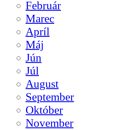
Február
Marec
Apríl
Máj
Jún
Júl
August
September
Október
November