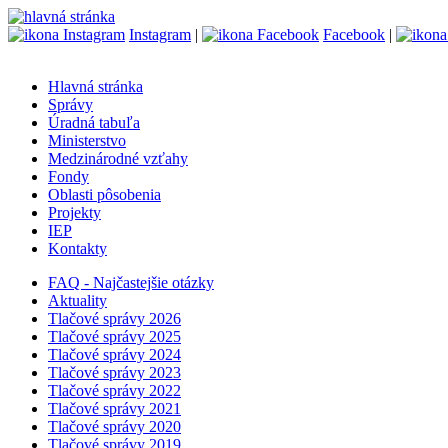
Instagram
|
Facebook
|
Hlavná stránka
Správy
Úradná tabuľa
Ministerstvo
Medzinárodné vzťahy
Fondy
Oblasti pôsobenia
Projekty
IEP
Kontakty
FAQ - Najčastejšie otázky
Aktuality
Tlačové správy 2026
Tlačové správy 2025
Tlačové správy 2024
Tlačové správy 2023
Tlačové správy 2022
Tlačové správy 2021
Tlačové správy 2020
Tlačové správy 2019