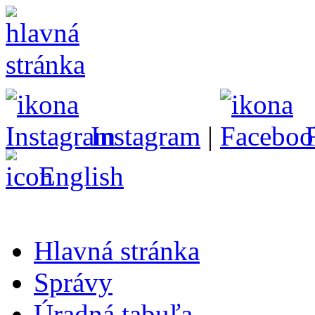
Instagram
|
English
Hlavná stránka
Správy
Úradná tabuľa