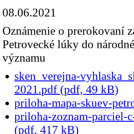
08.06.2021
Oznámenie o prerokovaní 
Petrovecké lúky do národn
významu
sken_verejna-vyhlaska_s
2021.pdf (pdf, 49 kB)
priloha-mapa-skuev-petro
priloha-zoznam-parciel-c
(pdf, 417 kB)