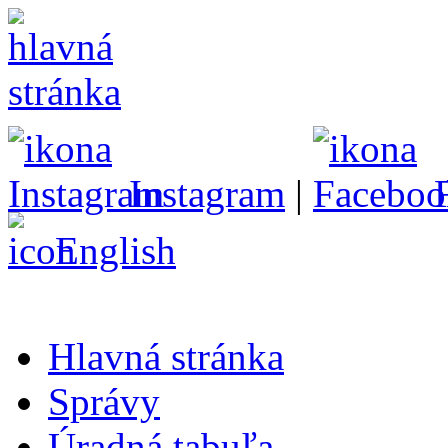
Instagram
|
English
Hlavná stránka
Správy
Úradná tabuľa