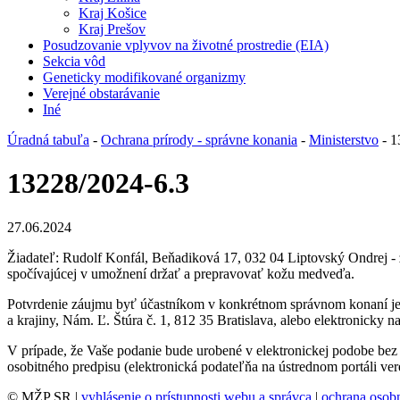
Kraj Košice
Kraj Prešov
Posudzovanie vplyvov na životné prostredie (EIA)
Sekcia vôd
Geneticky modifikované organizmy
Verejné obstarávanie
Iné
Úradná tabuľa
-
Ochrana prírody - správne konania
-
Ministerstvo
- 1
13228/2024-6.3
27.06.2024
Žiadateľ: Rudolf Konfál, Beňadiková 17, 032 04 Liptovský Ondrej - 
spočívajúcej v umožnení držať a prepravovať kožu medveďa.
Potvrdenie záujmu byť účastníkom v konkrétnom správnom konaní je po
a krajiny, Nám. Ľ. Štúra č. 1, 812 35 Bratislava, alebo elektronicky n
V prípade, že Vaše podanie bude urobené v elektronickej podobe bez a
osobitného predpisu (elektronická podateľňa na ústrednom portáli ve
© MŽP SR |
vyhlásenie o prístupnosti webu a správca
|
ochrana oso