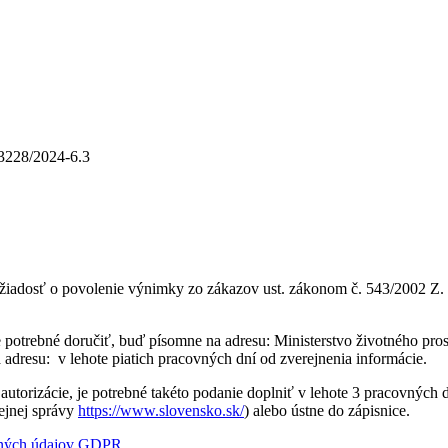
3228/2024-6.3
žiadosť o povolenie výnimky zo zákazov ust. zákonom č. 543/2002 Z. z.
trebné doručiť, buď písomne na adresu: Ministerstvo životného prostr
a adresu:
v lehote piatich pracovných dní od zverejnenia informácie.
utorizácie, je potrebné takéto podanie doplniť v lehote 3 pracovných d
rejnej správy
https://www.slovensko.sk/
) alebo ústne do zápisnice.
bných údajov GDPR