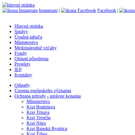
Instagram
|
Facebook
|
Hlavná stránka
Správy
Úradná tabuľa
Ministerstvo
Medzinárodné vzťahy
Fondy
Oblasti pôsobenia
Projekty
IEP
Kontakty
Odpady
Územia európskeho významu
Ochrana prírody - správne konania
Ministerstvo
Kraj Bratislava
Kraj Trnava
Kraj Trenčín
Kraj Nitra
Kraj Banská Bystrica
Kraj Žilina