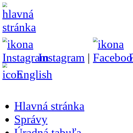
Instagram
|
English
Hlavná stránka
Správy
Úradná tabuľa