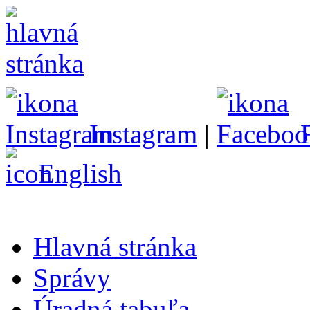
Instagram
|
English
Hlavná stránka
Správy
Úradná tabuľa