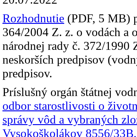
Rozhodnutie
(PDF, 5 MB) p
364/2004 Z. z. o vodách a 
národnej rady č. 372/1990 
neskorších predpisov (vodn
predpisov.
Príslušný orgán štátnej vod
odbor starostlivosti o život
správy vôd a vybraných zlož
Vysokoškolákov 8556/33B, 