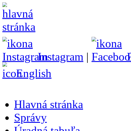
Instagram
|
English
Hlavná stránka
Správy
Úradná tabuľa