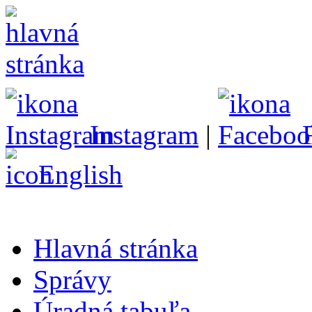
Instagram
|
English
Hlavná stránka
Správy
Úradná tabuľa