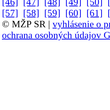
[46]
[47]
[48]
[49]
[50]
[57]
[58]
[59]
[60]
[61]
© MŽP SR |
vyhlásenie o p
ochrana osobných údajov