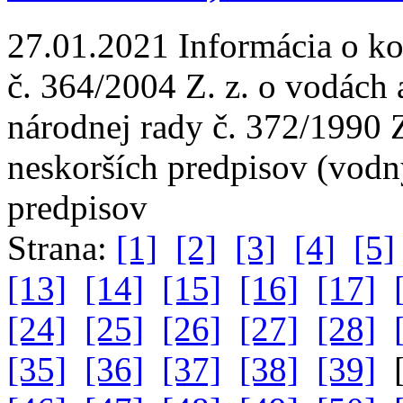
27.01.2021
Informácia o ko
č. 364/2004 Z. z. o vodách
národnej rady č. 372/1990 
neskorších predpisov (vodn
predpisov
Strana:
[1]
[2]
[3]
[4]
[5]
[13]
[14]
[15]
[16]
[17]
[24]
[25]
[26]
[27]
[28]
[35]
[36]
[37]
[38]
[39]
[