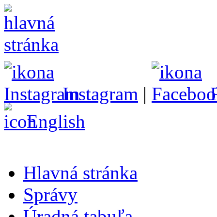
Instagram
|
English
Hlavná stránka
Správy
Úradná tabuľa