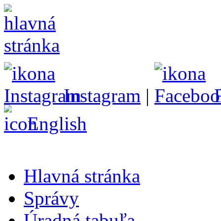
Instagram
|
English
Hlavná stránka
Správy
Úradná tabuľa