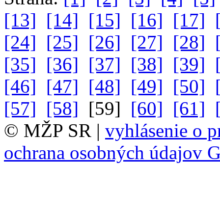
[13]
[14]
[15]
[16]
[17]
[24]
[25]
[26]
[27]
[28]
[35]
[36]
[37]
[38]
[39]
[46]
[47]
[48]
[49]
[50]
[57]
[58]
[59]
[60]
[61]
© MŽP SR |
vyhlásenie o p
ochrana osobných údajov