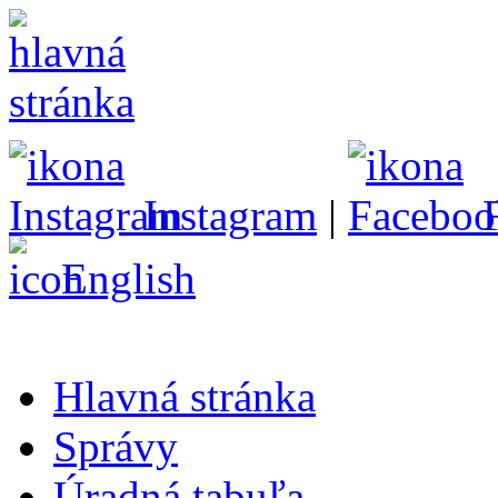
Instagram
|
English
Hlavná stránka
Správy
Úradná tabuľa