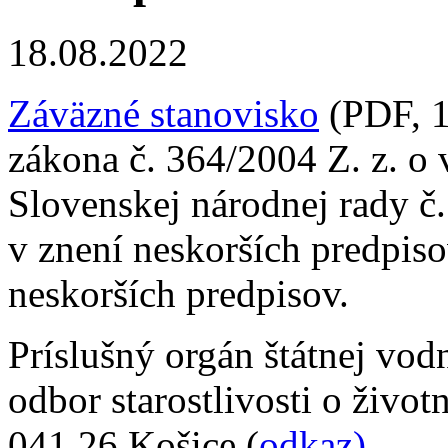
18.08.2022
Záväzné stanovisko
(PDF, 1
zákona č. 364/2004 Z. z. o
Slovenskej národnej rady č
v znení neskorších predpis
neskorších predpisov.
Príslušný orgán štátnej vod
odbor starostlivosti o živo
041 26 Košice (
odkaz)
.