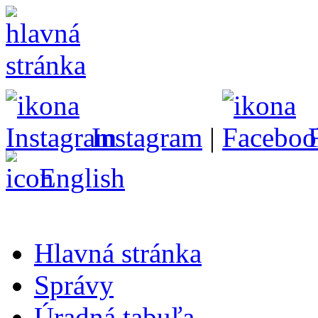
Instagram
|
English
Hlavná stránka
Správy
Úradná tabuľa