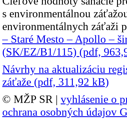
Cieľové hodnoty sanácie pr
s environmentálnou záťažou
environmentálnych záťaži
– Staré Mesto – Apollo – šir
(SK/EZ/B1/115) (pdf, 963,
Návrhy na aktualizáciu regi
záťaže (pdf, 311,92 kB)
© MŽP SR |
vyhlásenie o p
ochrana osobných údajov