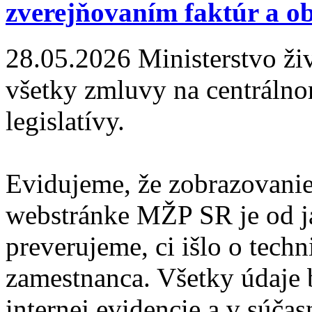
zverejňovaním faktúr a o
28.05.2026
Ministerstvo ži
všetky zmluvy na centrálnom
legislatívy.
Evidujeme, že zobrazovanie
webstránke MŽP SR je od j
preverujeme, ci išlo o tech
zamestnanca. Všetky údaje 
internej evidencie a v súčas