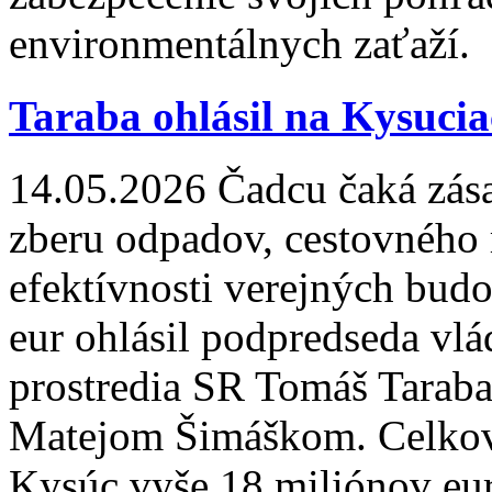
environmentálnych zaťaží.
Taraba ohlásil na Kysuciac
14.05.2026
Čadcu čaká zás
zberu odpadov, cestovného 
efektívnosti verejných budo
eur ohlásil podpredseda vlá
prostredia SR Tomáš Tarab
Matejom Šimáškom. Celkovo
Kysúc vyše 18 miliónov eu