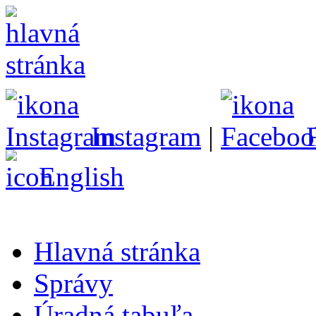
Instagram
|
English
Hlavná stránka
Správy
Úradná tabuľa