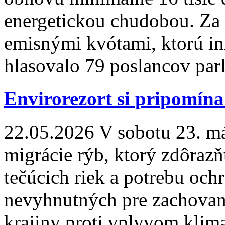
energetickou chudobou. Za
emisnými kvótami, ktorú in
hlasovalo 79 poslancov pa
Envirorezort si pripomína
22.05.2026
V sobotu 23. má
migrácie rýb, ktorý zdôraz
tečúcich riek a potrebu oc
nevyhnutných pre zachovani
krajiny proti vplyvom klim