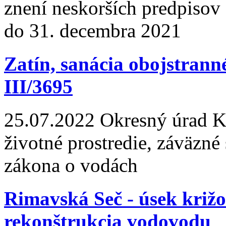
znení neskorších predpisov
do 31. decembra 2021
Zatín, sanácia obojstran
III/3695
25.07.2022
Okresný úrad Koš
životné prostredie, záväzné
zákona o vodách
Rimavská Seč - úsek križo
rekonštrukcia vodovodu