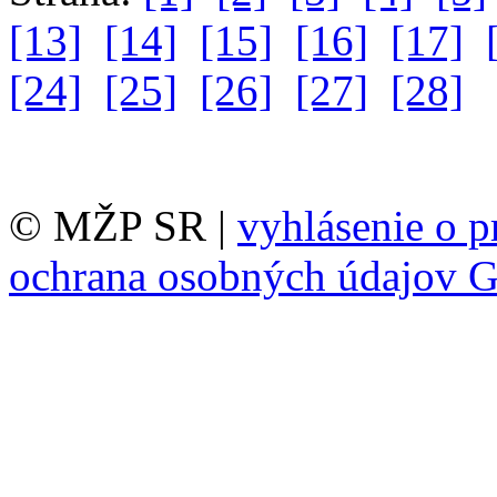
[13]
[14]
[15]
[16]
[17]
[24]
[25]
[26]
[27]
[28]
© MŽP SR |
vyhlásenie o p
ochrana osobných údajov