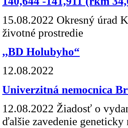
140,644 -141,911 (rkm 34,
15.08.2022
Okresný úrad Koš
životné prostredie
,,BD Holubyho“
12.08.2022
Univerzitná nemocnica Br
12.08.2022
Žiadosť o vydan
ďalšie zavedenie genetick