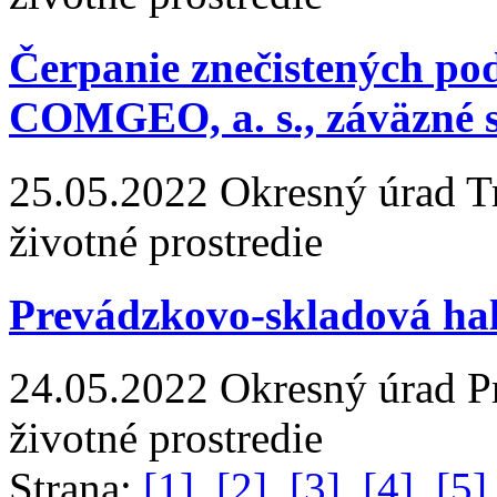
Čerpanie znečistených p
COMGEO, a. s., záväzné 
25.05.2022
Okresný úrad Trn
životné prostredie
Prevádzkovo-skladová hal
24.05.2022
Okresný úrad Pre
životné prostredie
Strana:
[1]
[2]
[3]
[4]
[5]