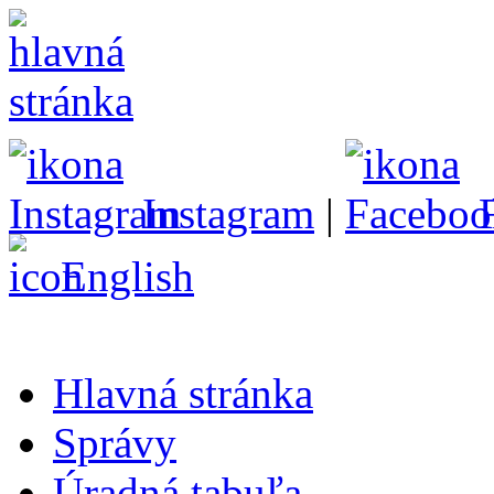
Instagram
|
English
Hlavná stránka
Správy
Úradná tabuľa