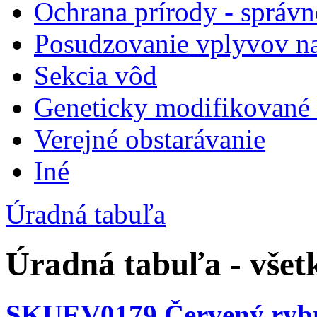
Ochrana prírody - správn
Posudzovanie vplyvov na
Sekcia vôd
Geneticky modifikované
Verejné obstarávanie
Iné
Úradná tabuľa
Úradná tabuľa - vše
SKUEV0179 Červený ryb