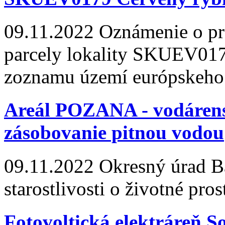
09.11.2022
Oznámenie o pre
parcely lokality SKUEV017
zoznamu území európskeh
Areál POZANA - vodárens
zásobovanie pitnou vodou
09.11.2022
Okresný úrad Ba
starostlivosti o životné pros
Fotovoltická elektráreň S